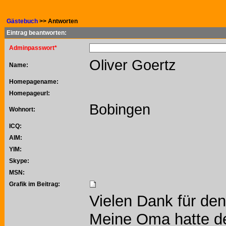
Gästebuch
>> Antworten
Eintrag beantworten:
Adminpasswort*
Oliver Goertz
Name:
Homepagename:
Homepageurl:
Bobingen
Wohnort:
ICQ:
AIM:
YIM:
Skype:
MSN:
Grafik im Beitrag:
Vielen Dank für de
Meine Oma hatte de