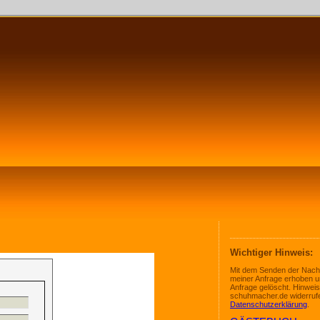
Wichtiger Hinweis:
Mit dem Senden der Nachr
meiner Anfrage erhoben u
Anfrage gelöscht. Hinweis:
schuhmacher.de widerrufen
Datenschutzerklärung
.