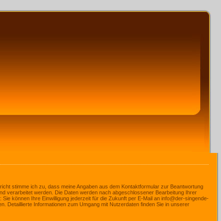
icht stimme ich zu, dass meine Angaben aus dem Kontaktformular zur Beantwortung
nd verarbeitet werden. Die Daten werden nach abgeschlossener Bearbeitung Ihrer
 Sie können Ihre Einwilligung jederzeit für die Zukunft per E-Mail an info@der-singende-
. Detaillierte Informationen zum Umgang mit Nutzerdaten finden Sie in unserer