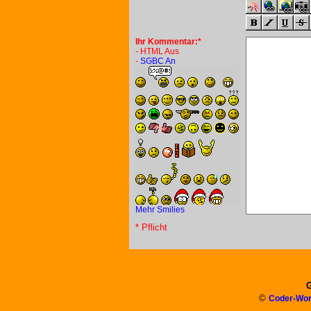
Ihr Kommentar:*
- HTML Aus
-
SGBC An
Mehr Smilies
* Pflicht
G
©
Coder-Wor