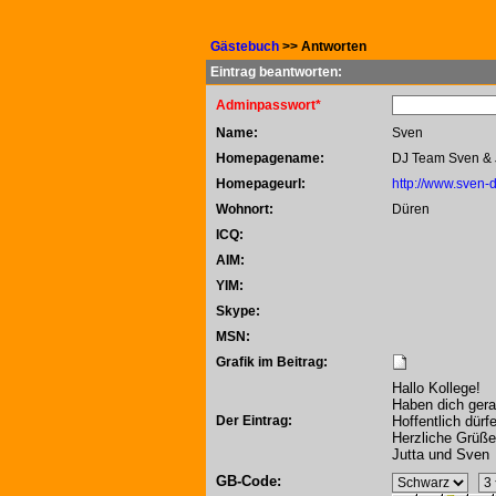
Gästebuch
>> Antworten
Eintrag beantworten:
Adminpasswort*
Name:
Sven
Homepagename:
DJ Team Sven & 
Homepageurl:
http://www.sven-
Wohnort:
Düren
ICQ:
AIM:
YIM:
Skype:
MSN:
Grafik im Beitrag:
Hallo Kollege!
Haben dich gera
Der Eintrag:
Hoffentlich dürf
Herzliche Grüße
Jutta und Sven
GB-Code: