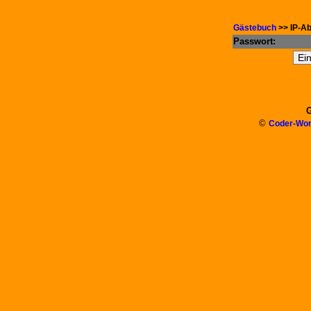
Gästebuch
>> IP-Ab
Passwort:
G
©
Coder-Wor