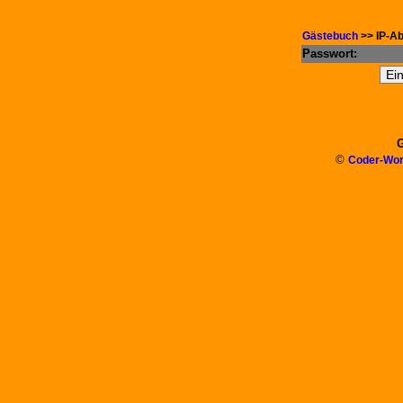
Gästebuch
>> IP-Ab
Passwort:
G
©
Coder-Wor