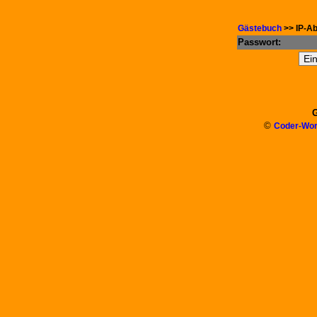
Gästebuch
>> IP-Ab
Passwort:
G
©
Coder-Wor