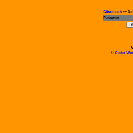
Gästebuch
>> Del
Passwort:
G
©
Coder-Wor